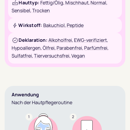
Hauttyp:
Fettig/Ölig
,
Mischhaut
,
Normal
,
Sensibel
,
Trocken
Wirkstoff:
Bakuchiol
,
Peptide
Deklaration:
Alkoholfrei
,
EWG-verifiziert
,
Hypoallergen
,
Ölfrei
,
Parabenfrei
,
Parfümfrei
,
Sulfatfrei
,
Tierversuchsfrei
,
Vegan
Anwendung
Nach der Hautpflegeroutine
1
2