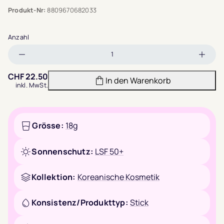
Produkt-Nr:
8809670682033
Anzahl
Menge
Meng
verringern
erhöh
CHF
22.50
In den Warenkorb
inkl. MwSt.
Grösse:
18g
Sonnenschutz:
LSF 50+
Kollektion:
Koreanische Kosmetik
Konsistenz/Produkttyp:
Stick