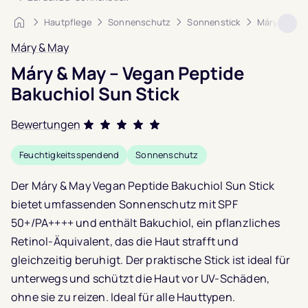
Startseite
Hautpflege
Sonnenschutz
Sonnenstick
Máry & May 
Máry & May
Máry & May – Vegan Peptide
Bakuchiol Sun Stick
Bewertungen
Bewertet mit
Feuchtigkeitsspendend
Sonnenschutz
5.0
von 5,
basierend auf
3
Der Máry & May Vegan Peptide Bakuchiol Sun Stick
Kundenbewertungen
bietet umfassenden Sonnenschutz mit SPF
50+/PA++++ und enthält Bakuchiol, ein pflanzliches
Retinol-Äquivalent, das die Haut strafft und
gleichzeitig beruhigt. Der praktische Stick ist ideal für
unterwegs und schützt die Haut vor UV-Schäden,
ohne sie zu reizen. Ideal für alle Hauttypen.