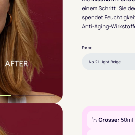
einem Schritt. Sie 
spendet Feuchtigkeit
Anti-Aging-Wirkstoff
Farbe
m Slide wechseln
m Slide wechseln
m Slide wechseln
Grösse:
50ml