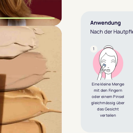
Anwendung
m Slide wechseln
m Slide wechseln
m Slide wechseln
Nach der Hautpfl
1
Eine kleine Menge
mit den Fingern
oder einem Pinsel
gleichmässig über
das Gesicht
verteilen