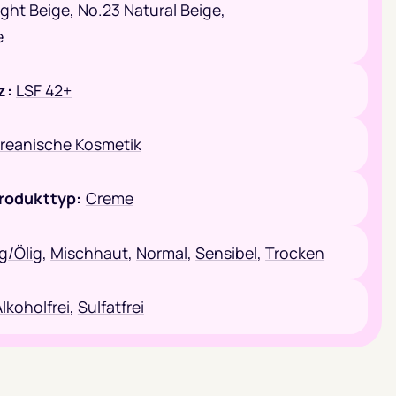
ight Beige,
No.23 Natural Beige,
e
z:
LSF 42+
reanische Kosmetik
rodukttyp:
Creme
ig/Ölig
,
Mischhaut
,
Normal
,
Sensibel
,
Trocken
lkoholfrei
,
Sulfatfrei