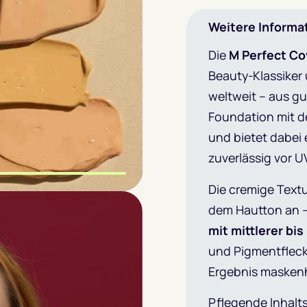
Weitere Informa
Die
M Perfect Co
Beauty-Klassiker
weltweit – aus gu
Foundation mit d
und bietet dabei
zuverlässig vor 
Die cremige Textu
m Slide wechseln
m Slide wechseln
m Slide wechseln
dem Hautton an –
mit mittlerer bi
und Pigmentfleck
Ergebnis maskenh
Pflegende Inhalt