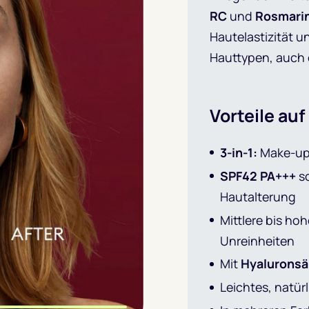
RC
und
Rosmarin
Hautelastizität u
Hauttypen, auch 
Vorteile auf
3-in-1:
Make-up,
SPF42 PA+++
sc
Hautalterung
Mittlere bis ho
Unreinheiten
Mit
Hyaluronsä
Leichtes, natür