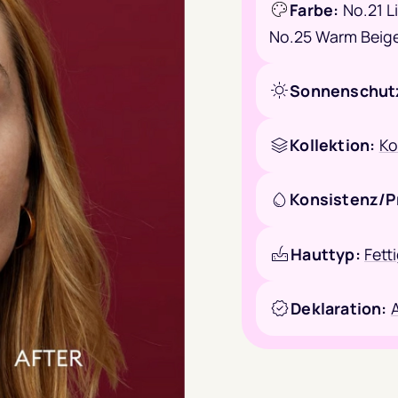
Farbe:
No.21 L
No.25 Warm Beig
Sonnenschut
Kollektion:
Ko
Konsistenz/P
Hauttyp:
Fett
Deklaration:
A