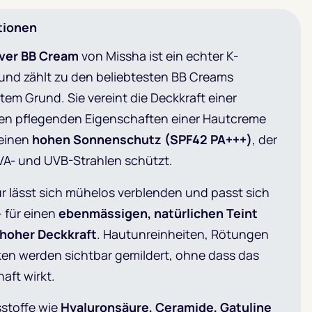
tionen
ver BB Cream
von Missha ist ein echter K-
 und zählt zu den beliebtesten BB Creams
tem Grund. Sie vereint die Deckkraft einer
en pflegenden Eigenschaften einer Hautcreme
 einen
hohen Sonnenschutz (SPF42 PA+++)
, der
UVA- und UVB-Strahlen schützt.
r lässt sich mühelos verblenden und passt sich
 für einen
ebenmässigen, natürlichen Teint
s hoher Deckkraft
. Hautunreinheiten, Rötungen
en werden sichtbar gemildert, ohne dass das
aft wirkt.
sstoffe wie
Hyaluronsäure, Ceramide, Gatuline