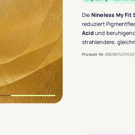
Die
Nineless My Fit 
reduziert Pigmentfle
Acid
und beruhigende
strahlendere, gleich
Produkt-Nr:
8809875270592