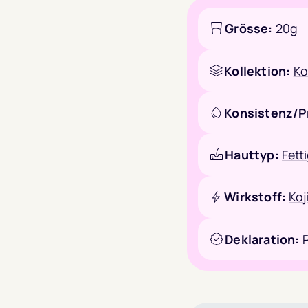
Grösse:
20g
Kollektion:
Ko
Konsistenz/P
Hauttyp:
Fett
Wirkstoff:
Koj
Deklaration: