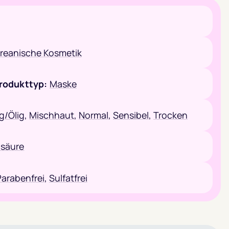
reanische Kosmetik
rodukttyp:
Maske
ig/Ölig
,
Mischhaut
,
Normal
,
Sensibel
,
Trocken
isäure
Parabenfrei
,
Sulfatfrei