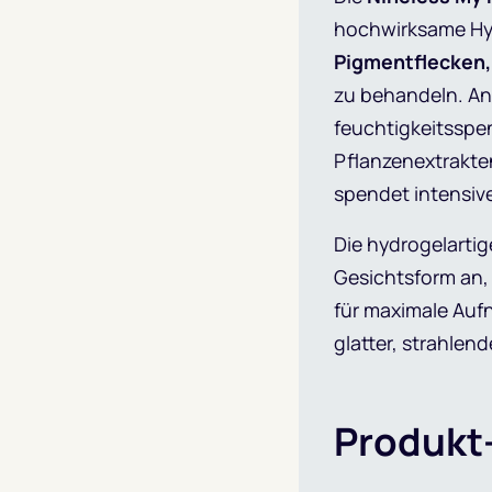
hochwirksame Hyd
Pigmentflecken,
zu behandeln. An
feuchtigkeitssp
Pflanzenextrakten
spendet intensive
Die hydrogelarti
Gesichtsform an, l
für maximale Auf
glatter, strahlen
Produkt-