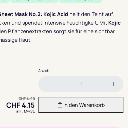
Sheet Mask No.2: Kojic Acid
hellt den Teint auf,
cken und spendet intensive Feuchtigkeit. Mit
Kojic
n Pflanzenextrakten sorgt sie für eine sichtbar
mässige Haut.
Anzahl
Menge
Meng
verringern
erhöh
CHF
4.90
CHF
4.15
In den Warenkorb
inkl. MwSt.