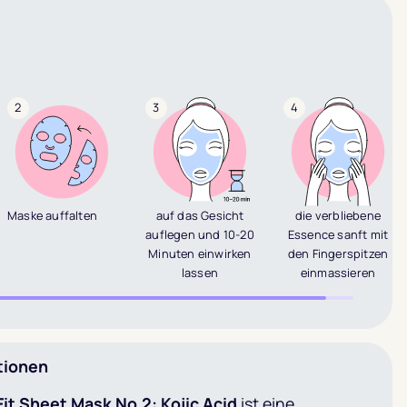
2
3
4
Maske auffalten
auf das Gesicht
die verbliebene
auflegen und 10-20
Essence sanft mit
Minuten einwirken
den Fingerspitzen
lassen
einmassieren
tionen
it Sheet Mask No.2: Kojic Acid
ist eine