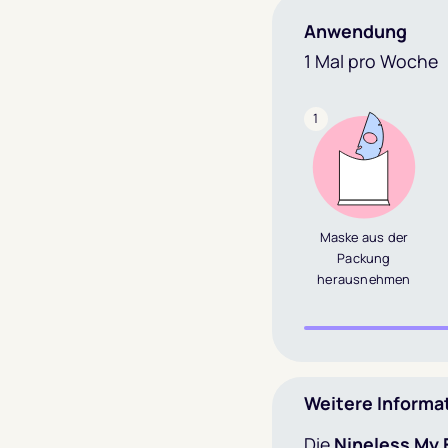
Anwendung
1 Mal pro Woche
1
Maske aus der
Packung
herausnehmen
Weitere Informa
Die
Nineless My F