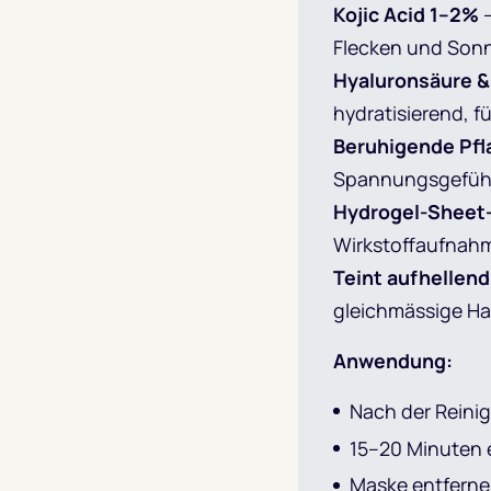
Kojic Acid 1–2%
–
Flecken und So
Hyaluronsäure &
hydratisierend, f
Beruhigende Pfl
Spannungsgefüh
Hydrogel-Sheet
Wirkstoffaufnah
Teint aufhellend
gleichmässige Ha
Anwendung:
Nach der Reini
15–20 Minuten 
Maske entfernen