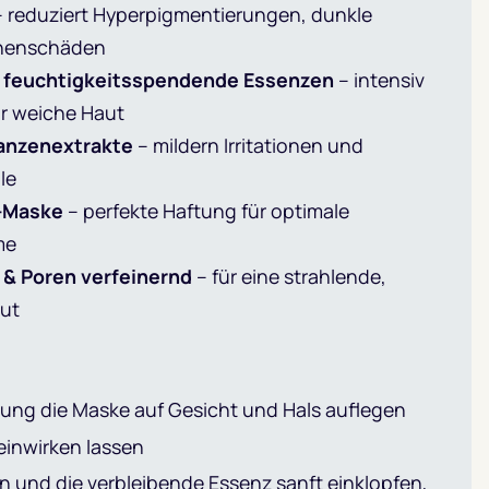
 reduziert Hyperpigmentierungen, dunkle
nnenschäden
 feuchtigkeitsspendende Essenzen
– intensiv
ür weiche Haut
anzenextrakte
– mildern Irritationen und
le
-Maske
– perfekte Haftung für optimale
me
 & Poren verfeinernd
– für eine strahlende,
ut
gung die Maske auf Gesicht und Hals auflegen
einwirken lassen
 und die verbleibende Essenz sanft einklopfen,