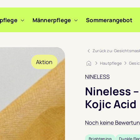
pflege
Männerpflege
Sommerangebot
m Slide wechseln
m Slide wechseln
m Slide wechseln
m Slide wechseln
Zurück zu: Gesichtsmas
Aktion
Startseite
Hautpflege
Gesic
NINELESS
Nineless –
Kojic Acid
Noch keine Bewertu
Brightening
Dunkle Fle