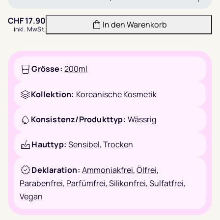
Menge
Meng
verringern
erhöh
CHF
17.90
In den Warenkorb
inkl. MwSt.
Grösse:
200ml
Kollektion:
Koreanische Kosmetik
Konsistenz/Produkttyp:
Wässrig
Hauttyp:
Sensibel
,
Trocken
Deklaration:
Ammoniakfrei
,
Ölfrei
,
Parabenfrei
,
Parfümfrei
,
Silikonfrei
,
Sulfatfrei
,
Vegan