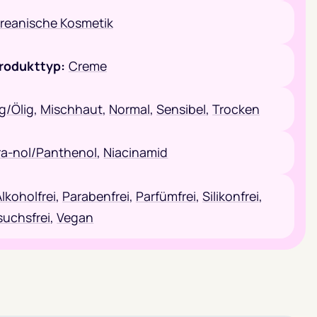
reanische Kosmetik
rodukttyp:
Creme
ig/Ölig
,
Mischhaut
,
Normal
,
Sensibel
,
Trocken
a-nol/Panthenol
,
Niacinamid
lkoholfrei
,
Parabenfrei
,
Parfümfrei
,
Silikonfrei
,
suchsfrei
,
Vegan