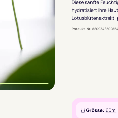
Diese sanfte Feucht
hydratisiert Ihre Ha
Lotusblütenextrakt, p
Produkt-Nr:
880934850285
Grösse:
60ml