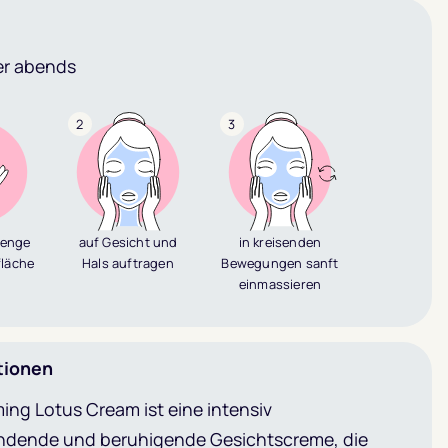
r abends
2
3
Menge
auf Gesicht und
in kreisenden
fläche
Hals auftragen
Bewegungen sanft
n
einmassieren
tionen
ing Lotus Cream ist eine intensiv
ndende und beruhigende Gesichtscreme, die