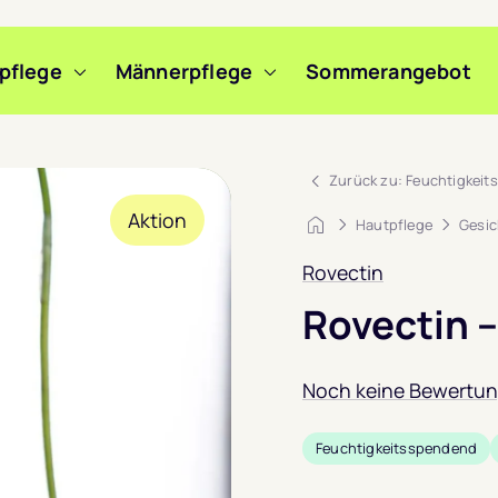
pflege
Männerpflege
Sommerangebot
m Slide wechseln
m Slide wechseln
m Slide wechseln
Zurück zu: Feuchtigkeit
Aktion
Startseite
Hautpflege
Gesic
Rovectin
Rovectin 
Noch keine Bewertu
Feuchtigkeitsspendend