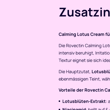
Zusatzi
Calming Lotus Cream für
Die Rovectin Calming Lot
intensiv beruhigt, Irritat
Textur eignet sie sich id
Die Hauptzutat,
Lotusblü
ebenmässigen Teint, wä
Vorteile der Rovectin 
Lotusblüten-Extrakt
: 
Niacinamid
: hellt auf 