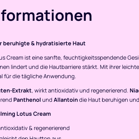
nformationen
 beruhigte & hydratisierte Haut
us Cream ist eine sanfte, feuchtigkeitsspendende Gesi
ionen lindert und die Hautbarriere stärkt. Mit ihrer leic
eal für die tägliche Anwendung.
ten-Extrakt
, wirkt antioxidativ und regenerierend.
Nia
hrend
Panthenol
und
Allantoin
die Haut beruhigen und
Calming Lotus Cream
antioxidativ & regenerierend
& gleicht den Hautton aus