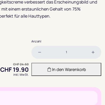
igkeitscreme verbessert das Erscheinungsbild und
ut mit einem erstaunlichen Gehalt von 75%
erfekt für alle Hauttypen.
4
Anzahl
Menge
Meng
verringern
erhöh
CHF
24.60
CHF
19.90
In den Warenkorb
inkl. MwSt.