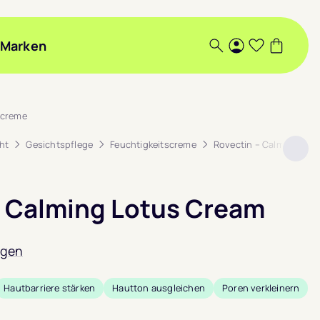
Marken
Suche
Login
Wunschlis
Warenk
screme
ht
Gesichtspflege
Feuchtigkeitscreme
Rovectin – Calming Lot
– Calming Lotus Cream
ngen
Hautbarriere stärken
Hautton ausgleichen
Poren verkleinern