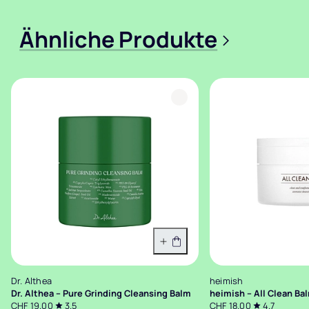
Ähnliche Produkte
>
In den Warenkorb
Dr. Althea
heimish
Dr. Althea – Pure Grinding Cleansing Balm
heimish – All Clean Ba
CHF 19.00
3.5
CHF 18.00
4.7