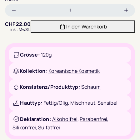
Menge
Meng
verringern
erhöh
CHF
22.00
In den Warenkorb
inkl. MwSt.
Grösse:
120g
Kollektion:
Koreanische Kosmetik
Konsistenz/Produkttyp:
Schaum
Hauttyp:
Fettig/Ölig
,
Mischhaut
,
Sensibel
Deklaration:
Alkoholfrei
,
Parabenfrei
,
Silikonfrei
,
Sulfatfrei