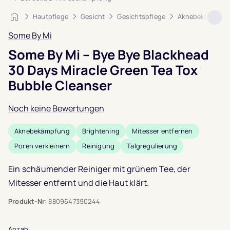
Startseite
Hautpflege
Gesicht
Gesichtspflege
Aknebekämpfun
Some By Mi
Some By Mi – Bye Bye Blackhead
30 Days Miracle Green Tea Tox
Bubble Cleanser
Noch keine Bewertungen
Aknebekämpfung
Brightening
Mitesser entfernen
Poren verkleinern
Reinigung
Talgregulierung
Ein schäumender Reiniger mit grünem Tee, der
Mitesser entfernt und die Haut klärt.
Produkt-Nr:
8809647390244
Anzahl