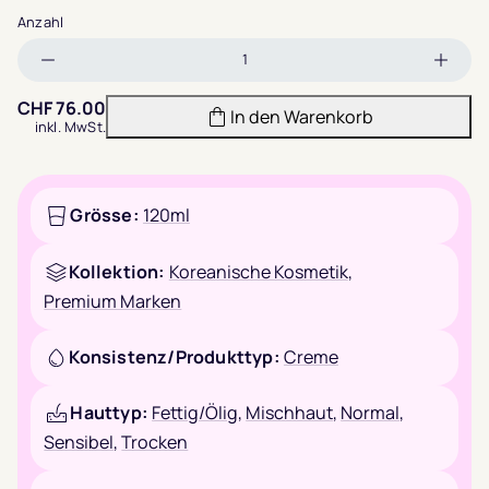
Anzahl
Menge
Meng
verringern
erhöh
CHF
76.00
In den Warenkorb
inkl. MwSt.
Grösse:
120ml
Kollektion:
Koreanische Kosmetik
,
Premium Marken
Konsistenz/Produkttyp:
Creme
Hauttyp:
Fettig/Ölig
,
Mischhaut
,
Normal
,
Sensibel
,
Trocken