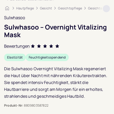
Startseite
Hautpflege
Gesicht
Gesichtspflege
Gesichtsmaske
Sulwhasoo
Sulwhasoo – Overnight Vitalizing
Mask
Bewertungen
Bewertet mit
Elastizität
Feuchtigkeitsspendend
5.0
von 5,
basierend auf
1
Die Sulwhasoo Overnight Vitalizing Mask regeneriert
Kundenbewertung
die Haut über Nacht mit nährenden Kräuterextrakten.
Sie spendet intensiv Feuchtigkeit, stärkt die
Hautbarriere und sorgt am Morgen für ein erholtes,
strahlendes und geschmeidiges Hautbild.
Produkt-Nr:
8809803587822