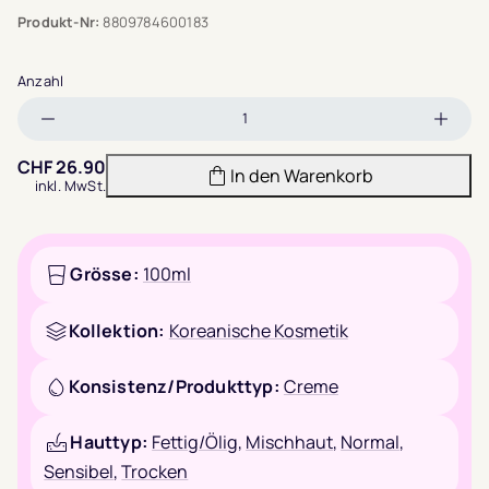
Produkt-Nr:
8809784600183
Anzahl
Menge
Meng
verringern
erhöh
CHF
26.90
In den Warenkorb
inkl. MwSt.
Grösse:
100ml
Kollektion:
Koreanische Kosmetik
Konsistenz/Produkttyp:
Creme
Hauttyp:
Fettig/Ölig
,
Mischhaut
,
Normal
,
Sensibel
,
Trocken