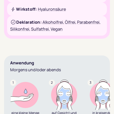
Wirkstoff:
Hyaluronsäure
Deklaration:
Alkoholfrei
,
Ölfrei
,
Parabenfrei
,
Silikonfrei
,
Sulfatfrei
,
Vegan
Anwendung
Morgens und/oder abends
1
2
3
eine kleine Menge
auf Gesicht und
in kreisenden