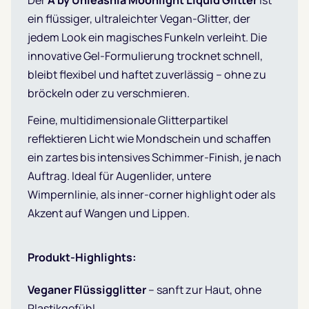
Der
A by Unleashia Moonlight Liquid Glitter
ist
ein flüssiger, ultraleichter Vegan-Glitter, der
jedem Look ein magisches Funkeln verleiht. Die
innovative Gel-Formulierung trocknet schnell,
bleibt flexibel und haftet zuverlässig – ohne zu
bröckeln oder zu verschmieren.
Feine, multidimensionale Glitterpartikel
reflektieren Licht wie Mondschein und schaffen
ein zartes bis intensives Schimmer-Finish, je nach
Auftrag. Ideal für Augenlider, untere
Wimpernlinie, als inner-corner highlight oder als
Akzent auf Wangen und Lippen.
Produkt-Highlights:
Veganer Flüssigglitter
– sanft zur Haut, ohne
Plastikgefühl