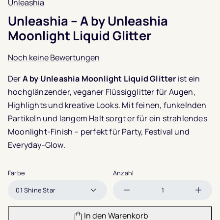
Unleashia
Unleashia – A by Unleashia
Moonlight Liquid Glitter
Noch keine Bewertungen
Der
A by Unleashia Moonlight Liquid Glitter
ist ein
hochglänzender, veganer Flüssigglitter für Augen,
Highlights und kreative Looks. Mit feinen, funkelnden
Partikeln und langem Halt sorgt er für ein strahlendes
Moonlight-Finish – perfekt für Party, Festival und
Everyday-Glow.
Farbe
Anzahl
Menge
Meng
verringern
erhöh
In den Warenkorb