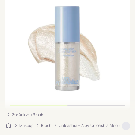
Zurück zu: Blush
Startseite
Makeup
Blush
Unleashia – A by Unleashia Moonlight Liq