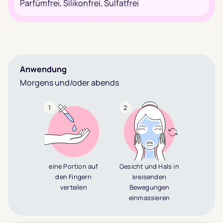
Parfümfrei
,
Silikonfrei
,
Sulfatfrei
Anwendung
Morgens und/oder abends
1
2
eine Portion auf
Gesicht und Hals in
den Fingern
kreisenden
verteilen
Bewegungen
einmassieren