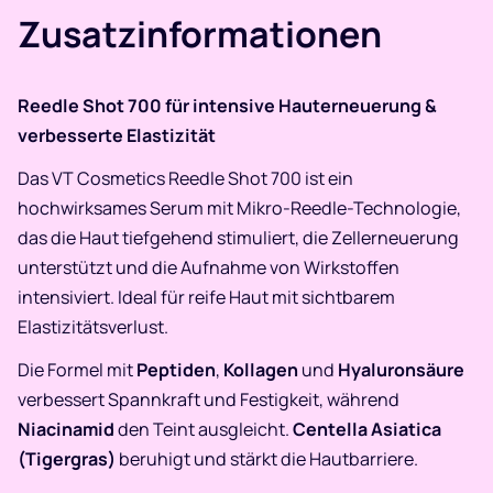
Zusatzinformationen
Reedle Shot 700 für intensive Hauterneuerung &
verbesserte Elastizität
Das VT Cosmetics Reedle Shot 700 ist ein
hochwirksames Serum mit Mikro-Reedle-Technologie,
das die Haut tiefgehend stimuliert, die Zellerneuerung
unterstützt und die Aufnahme von Wirkstoffen
intensiviert. Ideal für reife Haut mit sichtbarem
Elastizitätsverlust.
Die Formel mit
Peptiden
,
Kollagen
und
Hyaluronsäure
verbessert Spannkraft und Festigkeit, während
Niacinamid
den Teint ausgleicht.
Centella Asiatica
(Tigergras)
beruhigt und stärkt die Hautbarriere.