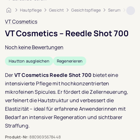
Startseite
Hautpflege
Gesicht
Gesichtspflege
Serum
VT Co
VT Cosmetics
VT Cosmetics – Reedle Shot 700
Noch keine Bewertungen
Hautton ausgleichen
Regenerieren
Der
VT Cosmetics Reedle Shot 700
bietet eine
intensivierte Pflege mit hochkonzentrierten
mikrofeinen Spicules. Er fördert die Zellerneuerung,
verfeinert die Hautstruktur und verbessert die
Elastizität – ideal für erfahrene Anwenderinnen mit
Bedarf an intensiver Regeneration und sichtbarer
Straffung.
Produkt-Nr:
8809695678448