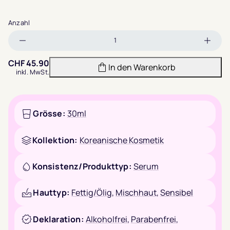
Anzahl
Menge
Meng
verringern
erhöh
CHF
45.90
In den Warenkorb
inkl. MwSt.
Grösse:
30ml
Kollektion:
Koreanische Kosmetik
Konsistenz/Produkttyp:
Serum
Hauttyp:
Fettig/Ölig
,
Mischhaut
,
Sensibel
Deklaration:
Alkoholfrei
,
Parabenfrei
,