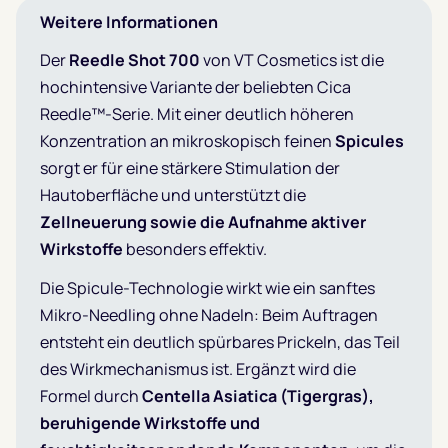
Weitere Informationen
Der
Reedle Shot 700
von VT Cosmetics ist die
hochintensive Variante der beliebten Cica
Reedle™-Serie. Mit einer deutlich höheren
Konzentration an mikroskopisch feinen
Spicules
sorgt er für eine stärkere Stimulation der
Hautoberfläche und unterstützt die
Zellneuerung sowie die Aufnahme aktiver
Wirkstoffe
besonders effektiv.
Die Spicule-Technologie wirkt wie ein sanftes
Mikro-Needling ohne Nadeln: Beim Auftragen
entsteht ein deutlich spürbares Prickeln, das Teil
des Wirkmechanismus ist. Ergänzt wird die
Formel durch
Centella Asiatica (Tigergras),
beruhigende Wirkstoffe und