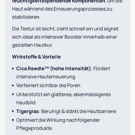
feuchtigkeitsspendende Komponenten
, um die
Haut während des Erneuerungsprozesses zu
stabilisieren.
Die Textur ist leicht, zieht schnell ein und eignet
sich ideal als intensiver Booster innerhalb einer
gezielten Hautkur.
Wirkstoffe & Vorteile
Cica Reedle™ (hohe Intensität)
: Fördert
intensive Hauterneuerung
Verfeinert sichtbar die Poren
Unterstützt ein glatteres, ebenmässigeres
Hautbild
Tigergras
: Beruhigt & stärkt die Hautbarriere
Optimiert die Wirkung nachfolgender
Pflegeprodukte