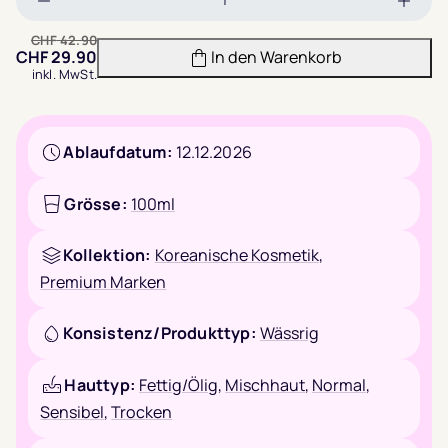
Menge
Meng
verringern
erhöh
CHF
42.90
CHF
29.90
In den Warenkorb
inkl. MwSt.
Ablaufdatum:
12.12.2026
Grösse:
100ml
Kollektion:
Koreanische Kosmetik
,
Premium Marken
Konsistenz/Produkttyp:
Wässrig
Hauttyp:
Fettig/Ölig
,
Mischhaut
,
Normal
,
Sensibel
,
Trocken