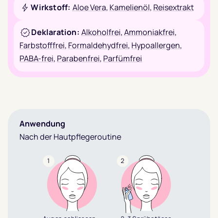
Wirkstoff:
Aloe Vera
,
Kamelienöl
,
Reisextrakt
Deklaration:
Alkoholfrei
,
Ammoniakfrei
,
Farbstofffrei
,
Formaldehydfrei
,
Hypoallergen
,
PABA-frei
,
Parabenfrei
,
Parfümfrei
Anwendung
Nach der Hautpflegeroutine
1
2