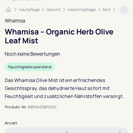
Startseite
Hautpflege
Gesicht
Gesichtspflege
Mist
Whamisa
Whamisa
Whamisa – Organic Herb Olive
Leaf Mist
Noch keine Bewertungen
Feuchtigkeitsspendend
Das Whamisa Olive Mist ist ein erfrischendes
Gesichtsspray, das dehydrierte Haut sofort mit
Feuchtigkeit und zusätzlichen Nährstoffen versorgt.
Produkt-Nr:
8809403814557
Anzahl