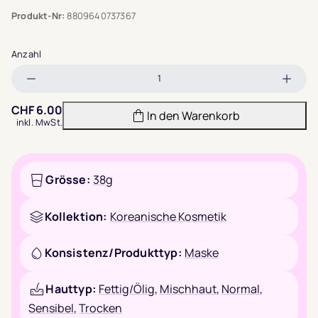
Produkt-Nr:
8809640737367
Anzahl
Menge
Meng
verringern
erhöh
CHF
6.00
In den Warenkorb
inkl. MwSt.
Grösse:
38g
Kollektion:
Koreanische Kosmetik
Konsistenz/Produkttyp:
Maske
Hauttyp:
Fettig/Ölig
,
Mischhaut
,
Normal
,
Sensibel
,
Trocken