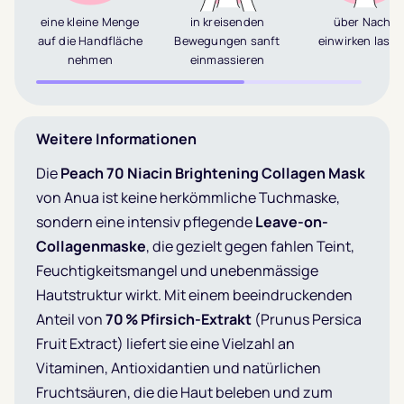
eine kleine Menge
in kreisenden
über Nacht
auf die Handfläche
Bewegungen sanft
einwirken lass
nehmen
einmassieren
Weitere Informationen
Die
Peach 70 Niacin Brightening Collagen Mask
von Anua ist keine herkömmliche Tuchmaske,
sondern eine intensiv pflegende
Leave-on-
Collagenmaske
, die gezielt gegen fahlen Teint,
Feuchtigkeitsmangel und unebenmässige
Hautstruktur wirkt. Mit einem beeindruckenden
Anteil von
70 % Pfirsich-Extrakt
(Prunus Persica
Fruit Extract) liefert sie eine Vielzahl an
Vitaminen, Antioxidantien und natürlichen
Fruchtsäuren, die die Haut beleben und zum