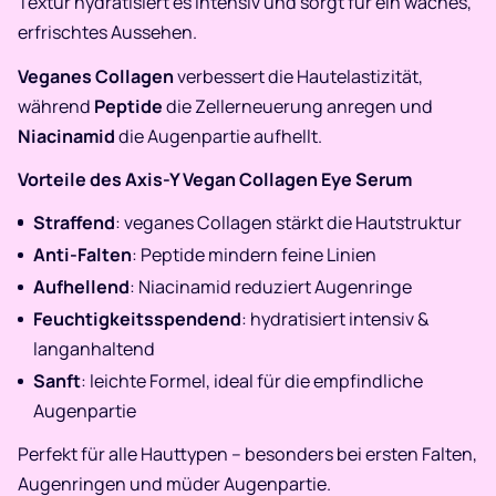
Textur hydratisiert es intensiv und sorgt für ein waches,
erfrischtes Aussehen.
Veganes Collagen
verbessert die Hautelastizität,
während
Peptide
die Zellerneuerung anregen und
Niacinamid
die Augenpartie aufhellt.
Vorteile des Axis-Y Vegan Collagen Eye Serum
Straffend
: veganes Collagen stärkt die Hautstruktur
Anti-Falten
: Peptide mindern feine Linien
Aufhellend
: Niacinamid reduziert Augenringe
Feuchtigkeitsspendend
: hydratisiert intensiv &
langanhaltend
Sanft
: leichte Formel, ideal für die empfindliche
Augenpartie
Perfekt für alle Hauttypen – besonders bei ersten Falten,
Augenringen und müder Augenpartie.