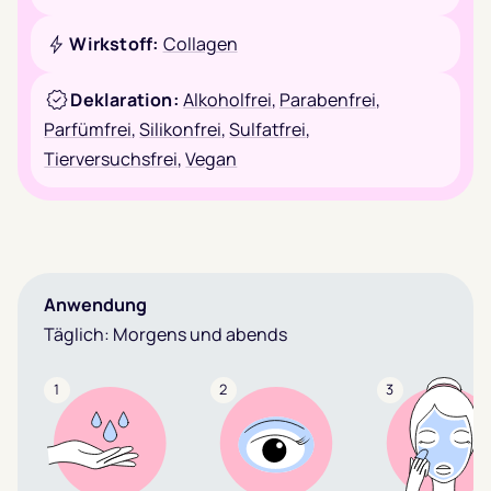
Wirkstoff:
Collagen
Deklaration:
Alkoholfrei
,
Parabenfrei
,
Parfümfrei
,
Silikonfrei
,
Sulfatfrei
,
Tierversuchsfrei
,
Vegan
Anwendung
Täglich: Morgens und abends
1
2
3