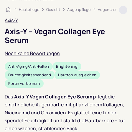
Startseite
Hautpflege
Gesicht
Augenpflege
Augencreme
Ax
Axis-Y
Axis-Y – Vegan Collagen Eye
Serum
Noch keine Bewertungen
Anti-Aging/Anti-Falten
Brightening
Feuchtigkeitsspendend
Hautton ausgleichen
Poren verkleinern
Das
Axis-Y Vegan Collagen Eye Serum
pflegt die
empfindliche Augenpartie mit pflanzlichem Kollagen,
Niacinamid und Ceramiden. Es glättet feine Linien,
spendet Feuchtigkeit und stärkt die Hautbarriere – für
einen wachen, strahlenden Blick.