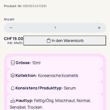
Produkt-Nr:
8809634610881
Anzahl
Menge
Meng
verringern
erhöh
CHF
19.00
In den Warenkorb
inkl. MwSt.
Grösse:
10ml
Kollektion:
Koreanische Kosmetik
Konsistenz/Produkttyp:
Serum
Hauttyp:
Fettig/Ölig
,
Mischhaut
,
Normal
,
Sensibel
,
Trocken