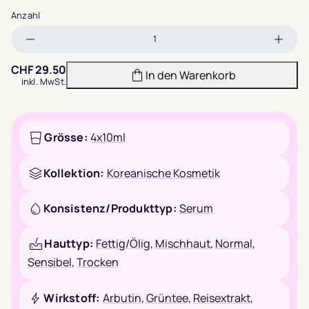
Anzahl
Menge
Meng
verringern
erhöh
CHF
29.50
In den Warenkorb
inkl. MwSt.
Grösse:
4x10ml
Kollektion:
Koreanische Kosmetik
Konsistenz/Produkttyp:
Serum
Hauttyp:
Fettig/Ölig
,
Mischhaut
,
Normal
,
Sensibel
,
Trocken
Wirkstoff:
Arbutin
,
Grüntee
,
Reisextrakt
,