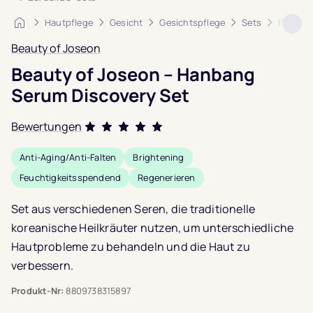
Startseite
Hautpflege
Gesicht
Gesichtspflege
Sets
Beauty 
Beauty of Joseon
Beauty of Joseon – Hanbang
Serum Discovery Set
Bewertungen
Bewertet mit
Anti-Aging/Anti-Falten
Brightening
4.7
von 5,
Feuchtigkeitsspendend
Regenerieren
basierend auf
3
Set aus verschiedenen Seren, die traditionelle
Kundenbewertungen
koreanische Heilkräuter nutzen, um unterschiedliche
Hautprobleme zu behandeln und die Haut zu
verbessern.
Produkt-Nr:
8809738315897