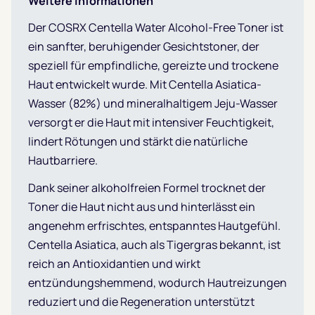
Weitere Informationen
Der COSRX Centella Water Alcohol-Free Toner ist
ein sanfter, beruhigender Gesichtstoner, der
speziell für empfindliche, gereizte und trockene
Haut entwickelt wurde. Mit Centella Asiatica-
Wasser (82%) und mineralhaltigem Jeju-Wasser
versorgt er die Haut mit intensiver Feuchtigkeit,
lindert Rötungen und stärkt die natürliche
Hautbarriere.
Dank seiner alkoholfreien Formel trocknet der
Toner die Haut nicht aus und hinterlässt ein
angenehm erfrischtes, entspanntes Hautgefühl.
Centella Asiatica, auch als Tigergras bekannt, ist
reich an Antioxidantien und wirkt
entzündungshemmend, wodurch Hautreizungen
reduziert und die Regeneration unterstützt