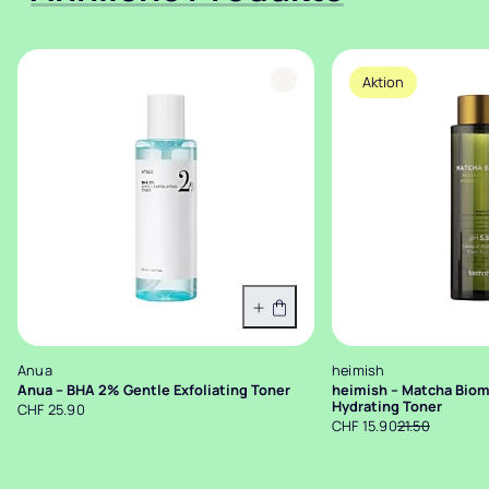
Aktion
In den Warenkorb
Anua
heimish
Anua – BHA 2% Gentle Exfoliating Toner
heimish – Matcha Biom
Hydrating Toner
CHF 25.90
CHF 15.90
21.50