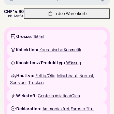
Menge
Meng
verringern
erhöh
CHF
14.90
In den Warenkorb
inkl. MwSt.
Grösse:
150ml
Kollektion:
Koreanische Kosmetik
Konsistenz/Produkttyp:
Wässrig
Hauttyp:
Fettig/Ölig
,
Mischhaut
,
Normal
,
Sensibel
,
Trocken
Wirkstoff:
Centella Asiatica/Cica
Deklaration:
Ammoniakfrei
,
Farbstofffrei
,