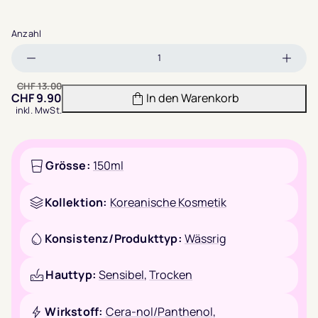
Anzahl
Menge
Meng
verringern
erhöh
CHF
13.00
CHF
9.90
In den Warenkorb
inkl. MwSt.
Grösse:
150ml
Kollektion:
Koreanische Kosmetik
Konsistenz/Produkttyp:
Wässrig
Hauttyp:
Sensibel
,
Trocken
Wirkstoff:
Cera-nol/Panthenol
,