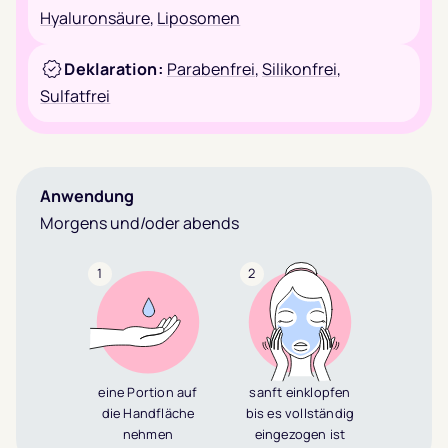
Hyaluronsäure
,
Liposomen
Deklaration:
Parabenfrei
,
Silikonfrei
,
Sulfatfrei
Anwendung
Morgens und/oder abends
1
2
eine Portion auf
sanft einklopfen
die Handfläche
bis es vollständig
nehmen
eingezogen ist