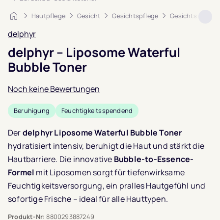
Startseite
Hautpflege
Gesicht
Gesichtspflege
Gesichtstoner
delphyr
delphyr – Liposome Waterful
Bubble Toner
Noch keine Bewertungen
Beruhigung
Feuchtigkeitsspendend
Der
delphyr Liposome Waterful Bubble Toner
hydratisiert intensiv, beruhigt die Haut und stärkt die
Hautbarriere. Die innovative
Bubble-to-Essence-
Formel
mit Liposomen sorgt für tiefenwirksame
Feuchtigkeitsversorgung, ein pralles Hautgefühl und
sofortige Frische – ideal für alle Hauttypen.
Produkt-Nr:
8800293887249