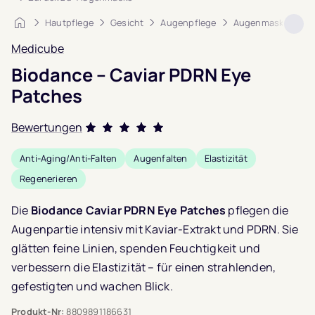
Startseite
Hautpflege
Gesicht
Augenpflege
Augenmaske
Bi
Medicube
Biodance – Caviar PDRN Eye
Patches
Bewertungen
Bewertet mit
Anti-Aging/Anti-Falten
Augenfalten
Elastizität
5.0
von 5,
Regenerieren
basierend auf
1
Kundenbewertung
Die
Biodance Caviar PDRN Eye Patches
pflegen die
Augenpartie intensiv mit Kaviar-Extrakt und PDRN. Sie
glätten feine Linien, spenden Feuchtigkeit und
verbessern die Elastizität – für einen strahlenden,
gefestigten und wachen Blick.
Produkt-Nr:
8809891186631