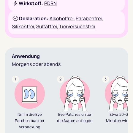
Wirkstoff:
PDRN
Deklaration:
Alkoholfrei
,
Parabenfrei
,
Silikonfrei
,
Sulfatfrei
,
Tierversuchsfrei
Anwendung
Morgens oder abends
1
2
3
Nimm die Eye
Eye Patches unter
Etwa 20–30
Patches aus der
die Augen auflegen
Minuten wirke
Verpackung