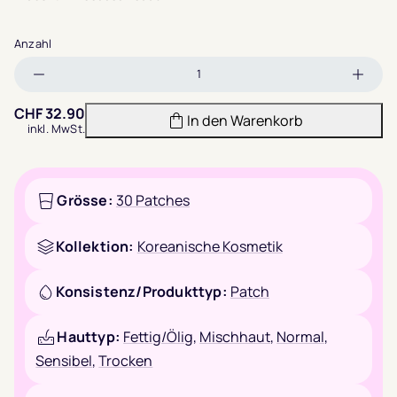
Anzahl
Menge
Meng
verringern
erhöh
CHF
32.90
In den Warenkorb
inkl. MwSt.
Grösse:
30 Patches
Kollektion:
Koreanische Kosmetik
Konsistenz/Produkttyp:
Patch
Hauttyp:
Fettig/Ölig
,
Mischhaut
,
Normal
,
Sensibel
,
Trocken