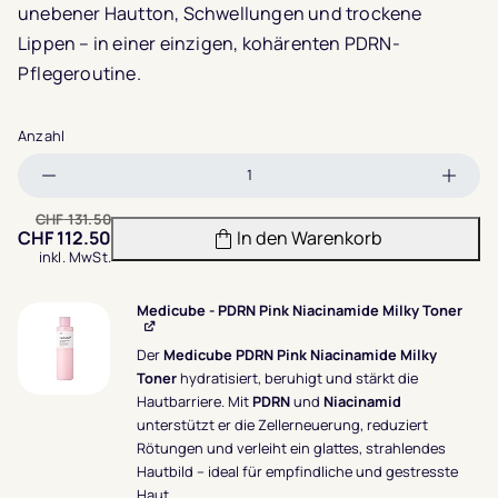
unebener Hautton, Schwellungen und trockene
Lippen – in einer einzigen, kohärenten PDRN-
Pflegeroutine.
Anzahl
Menge
Meng
verringern
erhöh
CHF
131.50
CHF
112.50
In den Warenkorb
Ursprünglicher
Aktueller
inkl. MwSt.
Preis
Preis
war:
ist:
CHF 131.50
CHF 112.50.
Medicube - PDRN Pink Niacinamide Milky Toner
Der
Medicube PDRN Pink Niacinamide Milky
Toner
hydratisiert, beruhigt und stärkt die
Hautbarriere. Mit
PDRN
und
Niacinamid
unterstützt er die Zellerneuerung, reduziert
Rötungen und verleiht ein glattes, strahlendes
Hautbild – ideal für empfindliche und gestresste
Haut.