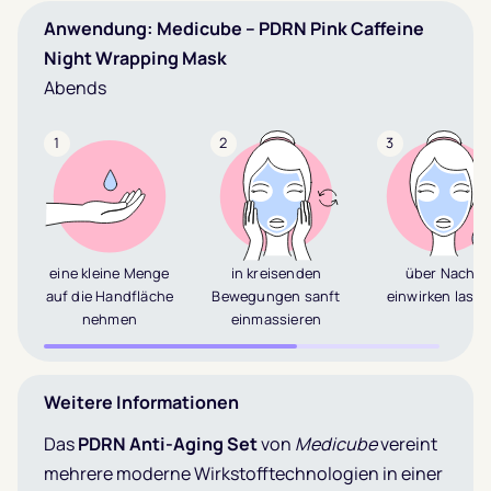
Anwendung: Medicube – PDRN Pink Caffeine
Night Wrapping Mask
Abends
1
2
3
eine kleine Menge
in kreisenden
über Nacht
auf die Handfläche
Bewegungen sanft
einwirken lass
nehmen
einmassieren
Weitere Informationen
Das
PDRN Anti-Aging Set
von
Medicube
vereint
mehrere moderne Wirkstofftechnologien in einer