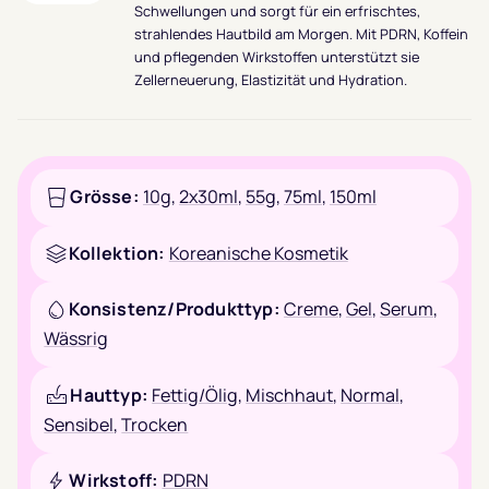
Schwellungen und sorgt für ein erfrischtes,
strahlendes Hautbild am Morgen. Mit PDRN, Koffein
und pflegenden Wirkstoffen unterstützt sie
Zellerneuerung, Elastizität und Hydration.
Grösse:
10g
,
2x30ml
,
55g
,
75ml
,
150ml
Kollektion:
Koreanische Kosmetik
Konsistenz/Produkttyp:
Creme
,
Gel
,
Serum
,
Wässrig
Hauttyp:
Fettig/Ölig
,
Mischhaut
,
Normal
,
Sensibel
,
Trocken
Wirkstoff:
PDRN