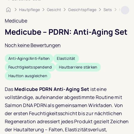
Startseite
Hautpflege
Gesicht
Gesichtspflege
Sets
Medicub
Medicube
Medicube – PDRN: Anti-Aging Set
Noch keine Bewertungen
Anti-Aging/Anti-Falten
Elastizität
Feuchtigkeitsspendend
Hautbarriere stärken
Hautton ausgleichen
Das
Medicube PDRN Anti-Aging Set
ist eine
vollständige, aufeinander abgestimmte Routine mit
Salmon DNA PDRN als gemeinsamen Wirkfaden. Von
der ersten Feuchtigkeitsschicht bis zur nächtlichen
Regeneration adressiert jedes Produkt gezielt Zeichen
der Hautalterung – Falten, Elastizitätsverlust,