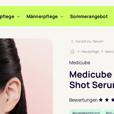
pflege
Männerpflege
Sommerangebot
m Slide wechseln
m Slide wechseln
m Slide wechseln
Zurück zu: Serum
Startseite
Hautpflege
Gesic
Medicube
Medicube 
Shot Ser
Bewertungen
Bewerte
Aknebekämpfung
Anti-