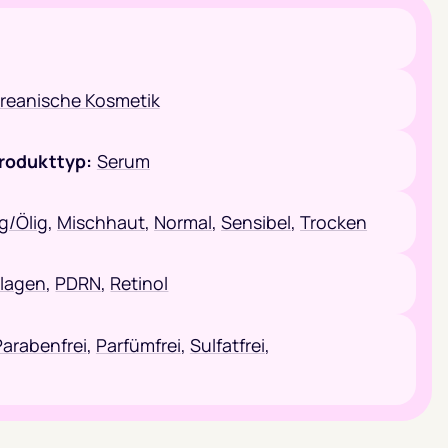
reanische Kosmetik
rodukttyp:
Serum
ig/Ölig
,
Mischhaut
,
Normal
,
Sensibel
,
Trocken
llagen
,
PDRN
,
Retinol
Parabenfrei
,
Parfümfrei
,
Sulfatfrei
,