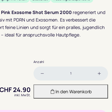
5,
nd auf
 Pink Exosome Shot Serum 2000
regeneriert und
nsiv mit PDRN und Exosomen. Es verbessert die
bewertung
rt feine Linien und sorgt für ein pralles, jugendlich
 – ideal für anspruchsvolle Hautpflege.
Anzahl
Menge
Meng
verringern
erhöh
CHF
24.90
In den Warenkorb
inkl. MwSt.