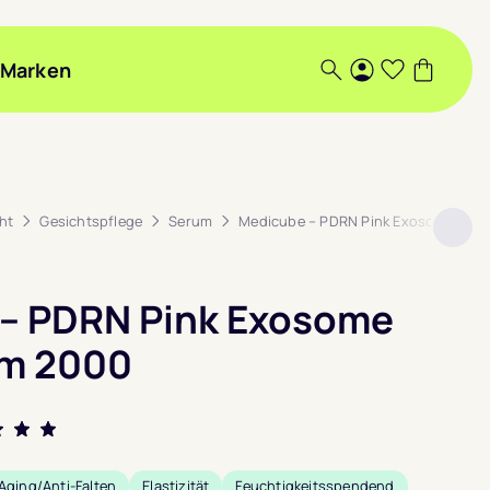
Marken
Suche
Login
Wunschlis
Warenk
ht
Gesichtspflege
Serum
Medicube – PDRN Pink Exosome Sho
– PDRN Pink Exosome
um 2000
t mit
Aging/Anti-Falten
Elastizität
Feuchtigkeitsspendend