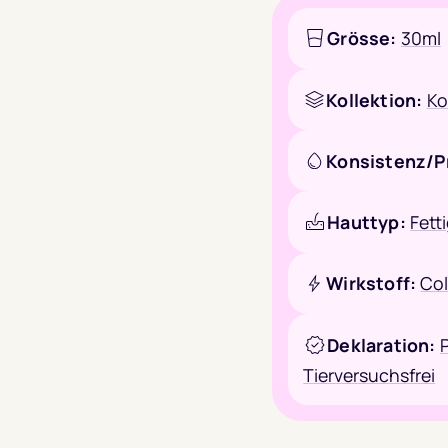
Grösse:
30ml
Kollektion:
Ko
Konsistenz/P
Hauttyp:
Fett
Wirkstoff:
Co
Deklaration:
Tierversuchsfrei