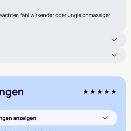
wächter, fahl wirkender oder ungleichmässiger
ngen
Bewertet mit
e
5.0
von 5,
basierend auf
ungen anzeigen
1