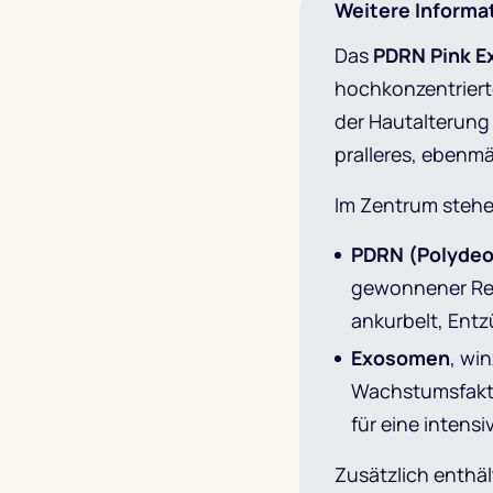
Weitere Informa
Das
PDRN Pink 
hochkonzentrierte
der Hautalterung 
pralleres, ebenmä
Im Zentrum stehen
PDRN (Polydeo
gewonnener Reg
ankurbelt, Entz
Exosomen
, wi
Wachstumsfakto
für eine intens
Zusätzlich enthä