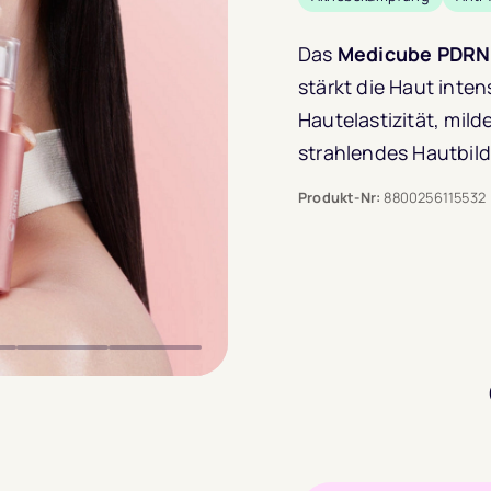
5.0
von 
basiere
Das
Medicube PDRN
1
stärkt die Haut inte
Kunden
Hautelastizität, milde
strahlendes Hautbild
Produkt-Nr:
8800256115532