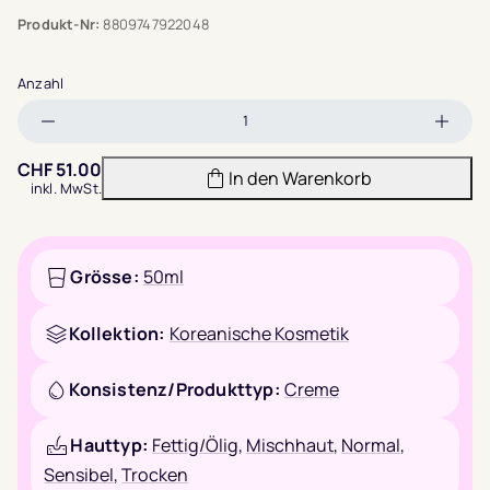
Produkt-Nr:
8809747922048
Anzahl
Menge
Meng
verringern
erhöh
CHF
51.00
In den Warenkorb
inkl. MwSt.
Grösse:
50ml
Kollektion:
Koreanische Kosmetik
Konsistenz/Produkttyp:
Creme
Hauttyp:
Fettig/Ölig
,
Mischhaut
,
Normal
,
Sensibel
,
Trocken