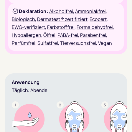
Deklaration:
Alkoholfrei
,
Ammoniakfrei
,
Biologisch
,
Dermatest ® zertifiziert
,
Ecocert
,
EWG-verifiziert
,
Farbstofffrei
,
Formaldehydfrei
,
Hypoallergen
,
Ölfrei
,
PABA-frei
,
Parabenfrei
,
Parfümfrei
,
Sulfatfrei
,
Tierversuchsfrei
,
Vegan
Anwendung
Täglich: Abends
1
2
3