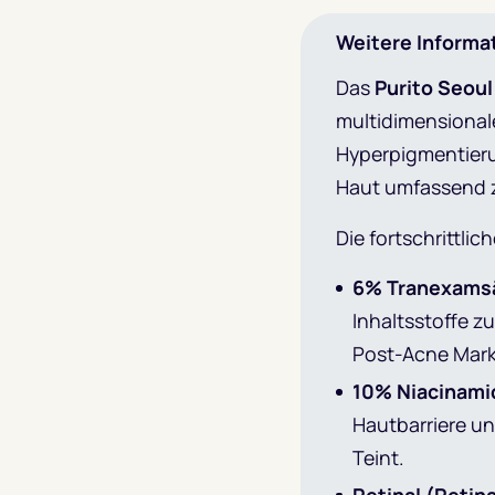
Weitere Informa
Das
Purito Seoul
multidimensional
Hyperpigmentieru
Haut umfassend 
Die fortschrittli
6% Tranexams
Inhaltsstoffe 
Post-Acne Mark
10
% Niacinami
Hautbarriere u
Teint.