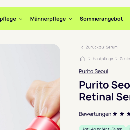
pflege
Männerpflege
Sommerangebot
m Slide wechseln
m Slide wechseln
m Slide wechseln
Zurück zu: Serum
Startseite
Hautpflege
Gesic
Purito Seoul
Purito Seo
Retinal S
Bewertungen
Bewert
Anti-Aging/Anti-Falten