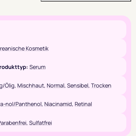
reanische Kosmetik
rodukttyp:
Serum
ig/Ölig
,
Mischhaut
,
Normal
,
Sensibel
,
Trocken
a-nol/Panthenol
,
Niacinamid
,
Retinal
Parabenfrei
,
Sulfatfrei