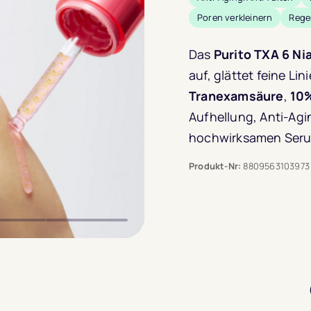
mit
3.0
Poren verkleinern
Rege
von 5,
basiere
Das
Purito TXA 6 Ni
auf
1
auf, glättet feine Li
Kunden
Tranexamsäure
,
10%
Aufhellung, Anti-Ag
hochwirksamen Ser
Produkt-Nr:
8809563103973