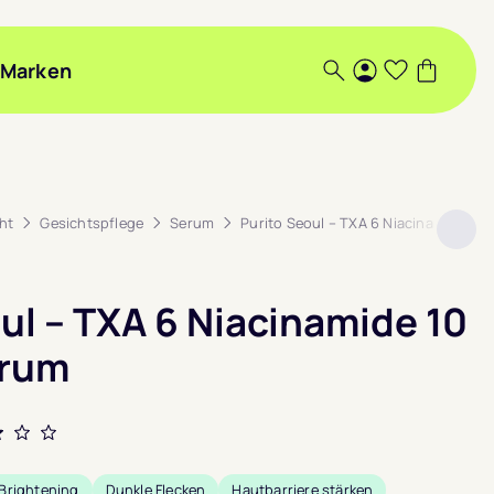
Marken
Suche
Login
Wunschlis
Warenk
ht
Gesichtspflege
Serum
Purito Seoul – TXA 6 Niacinamide 10 
ul – TXA 6 Niacinamide 10
erum
et
Brightening
Dunkle Flecken
Hautbarriere stärken