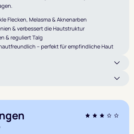
agen.
kle Flecken, Melasma & Aknenarben
inien & verbessert die Hautstruktur
n & reguliert Talg
hautfreundlich – perfekt für empfindliche Haut
ngen
Bewertet
e
mit
3.0