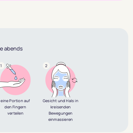
he abends
1
2
eine Portion auf
Gesicht und Hals in
den Fingern
kreisenden
verteilen
Bewegungen
einmassieren