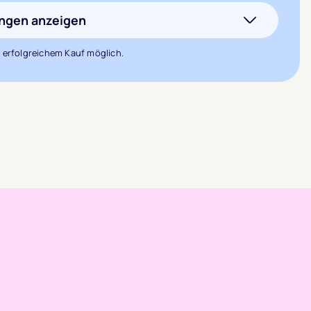
von 5,
ungen anzeigen
basierend
 erfolgreichem Kauf möglich.
auf
1
Kundenbewertung