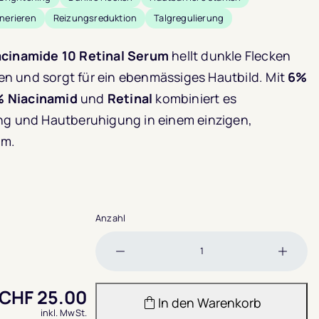
nerieren
Reizungsreduktion
Talgregulierung
nd
acinamide 10 Retinal Serum
hellt dunkle Flecken
nien und sorgt für ein ebenmässiges Hautbild. Mit
6%
bewertung
 Niacinamid
und
Retinal
kombiniert es
ing und Hautberuhigung in einem einzigen,
um.
Anzahl
Menge
Meng
verringern
erhöh
CHF
25.00
In den Warenkorb
inkl. MwSt.