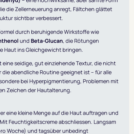
aldehyd)
– eine hochwirksame, aber sanfte Form
die die Zellerneuerung anregt, Fältchen glättet
uktur sichtbar verbessert.
 Formel durch beruhigende Wirkstoffe wie
nthenol
und
Beta-Glucan
, die Rötungen
e Haut ins Gleichgewicht bringen.
 eine seidige, gut einziehende Textur, die nicht
r die abendliche Routine geeignet ist – für alle
sondere bei Hyperpigmentierung, Problemen mit
en Zeichen der Hautalterung.
r eine kleine Menge auf die Haut auftragen und
. Mit Feuchtigkeitscreme abschliessen. Langsam
pro Woche) und tagsüber unbedingt