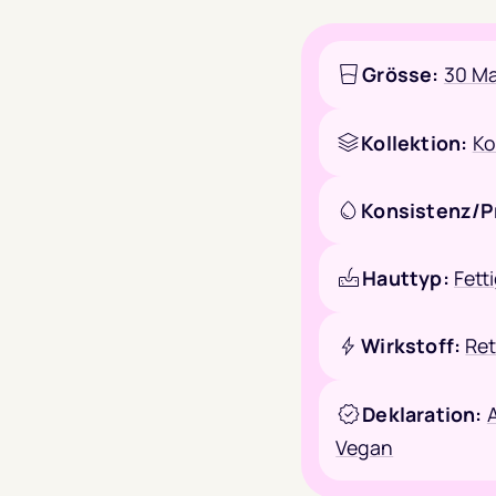
Grösse:
30 M
Kollektion:
Ko
Konsistenz/P
Hauttyp:
Fett
Wirkstoff:
Ret
Deklaration:
A
Vegan