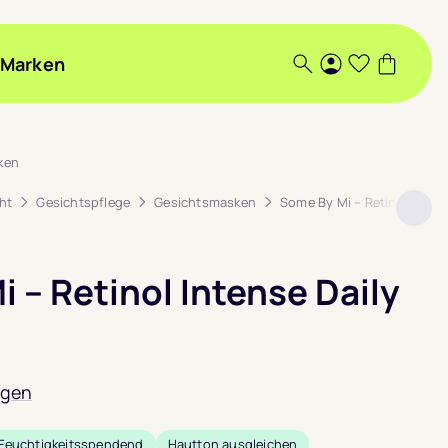
Marken
Suche
Login
Wunschlis
Warenk
ken
ht
Gesichtspflege
Gesichtsmasken
Some By Mi – Retinol Inten
 – Retinol Intense Daily
ngen
Feuchtigkeitsspendend
Hautton ausgleichen