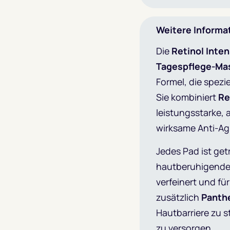
Weitere Informa
Die
Retinol Inte
Tagespflege-Ma
Formel, die spezi
Sie kombiniert
Re
leistungsstarke, 
wirksame Anti-Agi
Jedes Pad ist ge
hautberuhigenden 
verfeinert und für
zusätzlich
Panth
Hautbarriere zu s
zu versorgen.