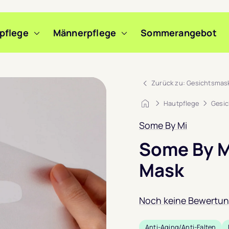
pflege
Männerpflege
Sommerangebot
m Slide wechseln
m Slide wechseln
m Slide wechseln
Zurück zu: Gesichtsmas
Startseite
Hautpflege
Gesic
Some By Mi
Some By Mi
Mask
Noch keine Bewertu
Anti-Aging/Anti-Falten