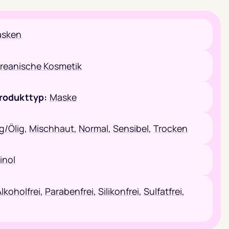
asken
reanische Kosmetik
rodukttyp:
Maske
ig/Ölig
,
Mischhaut
,
Normal
,
Sensibel
,
Trocken
inol
lkoholfrei
,
Parabenfrei
,
Silikonfrei
,
Sulfatfrei
,