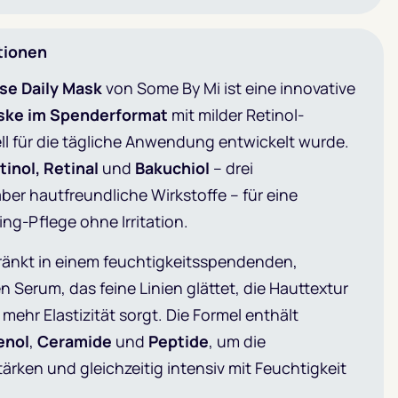
tionen
nse Daily Mask
von Some By Mi ist eine innovative
ske im Spenderformat
mit milder Retinol-
ell für die tägliche Anwendung entwickelt wurde.
tinol, Retinal
und
Bakuchiol
– drei
aber hautfreundliche Wirkstoffe – für eine
ng-Pflege ohne Irritation.
tränkt in einem feuchtigkeitsspendenden,
Serum, das feine Linien glättet, die Hauttextur
 mehr Elastizität sorgt. Die Formel enthält
enol
,
Ceramide
und
Peptide
, um die
tärken und gleichzeitig intensiv mit Feuchtigkeit