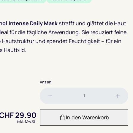
nol Intense Daily Mask
strafft und glättet die Haut
deal für die tägliche Anwendung. Sie reduziert feine
e Hautstruktur und spendet Feuchtigkeit – für ein
s Hautbild.
Anzahl
Menge
Meng
verringern
erhöh
CHF
29.90
In den Warenkorb
inkl. MwSt.