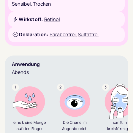
Sensibel
,
Trocken
Wirkstoff:
Retinol
Deklaration:
Parabenfrei
,
Sulfatfrei
Anwendung
Abends
1
2
3
eine kleine Menge
Die Creme im
sanft in
auf den Finger
Augenbereich
kreisförmigen