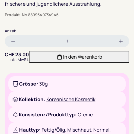
frischere und jugendlichere Ausstrahlung.
Produkt-Nr:
8809640734946
Anzahl
Menge
Meng
verringern
erhöh
CHF
23.00
In den Warenkorb
inkl. MwSt.
Grösse:
30g
Kollektion:
Koreanische Kosmetik
Konsistenz/Produkttyp:
Creme
Hauttyp:
Fettig/Ölig
,
Mischhaut
,
Normal
,