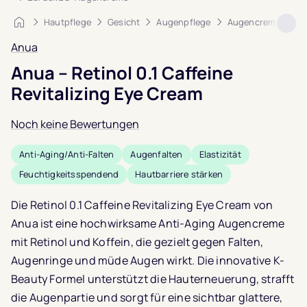
Startseite
Hautpflege
Gesicht
Augenpflege
Augencreme
An
Anua
Anua – Retinol 0.1 Caffeine
Revitalizing Eye Cream
Noch keine Bewertungen
Anti-Aging/Anti-Falten
Augenfalten
Elastizität
Feuchtigkeitsspendend
Hautbarriere stärken
Die Retinol 0.1 Caffeine Revitalizing Eye Cream von
Anua
ist eine hochwirksame Anti-Aging Augencreme
mit Retinol und Koffein, die gezielt gegen Falten,
Augenringe und müde Augen wirkt. Die innovative K-
Beauty Formel unterstützt die Hauterneuerung, strafft
die Augenpartie und sorgt für eine sichtbar glattere,