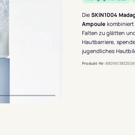
Die
SKIN1004 Madaga
Ampoule
kombiniert 
Falten zu glätten und
Hautbarriere, spendet
jugendliches Hautbil
Produkt-Nr:
8809913832508