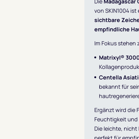
Die
Madagascar C
von SKIN1004 ist 
sichtbare Zeich
empfindliche Ha
Im Fokus stehen z
Matrixyl® 3000
Kollagenprodukt
Centella Asiat
bekannt für s
hautregenerier
Ergänzt wird die
Feuchtigkeit und
Die leichte, nicht
perfekt für empfi