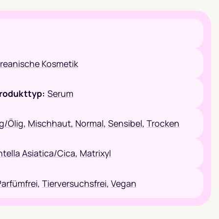
reanische Kosmetik
rodukttyp:
Serum
ig/Ölig
,
Mischhaut
,
Normal
,
Sensibel
,
Trocken
tella Asiatica/Cica
,
Matrixyl
Parfümfrei
,
Tierversuchsfrei
,
Vegan