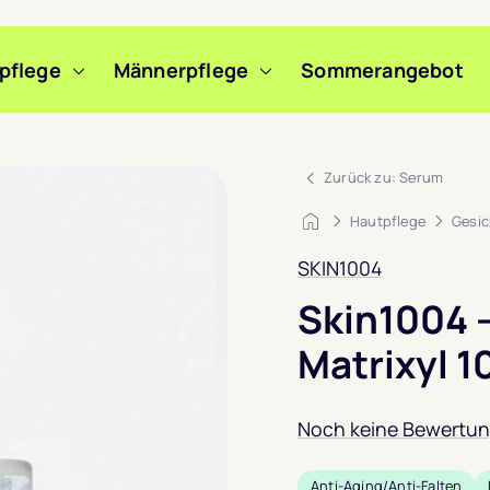
pflege
Männerpflege
Sommerangebot
m Slide wechseln
m Slide wechseln
m Slide wechseln
Zurück zu: Serum
Startseite
Hautpflege
Gesic
SKIN1004
Skin1004 
Matrixyl 
Noch keine Bewertu
Anti-Aging/Anti-Falten