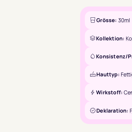
Grösse:
30ml
Kollektion:
Ko
Konsistenz/P
Hauttyp:
Fett
Wirkstoff:
Cen
Deklaration: