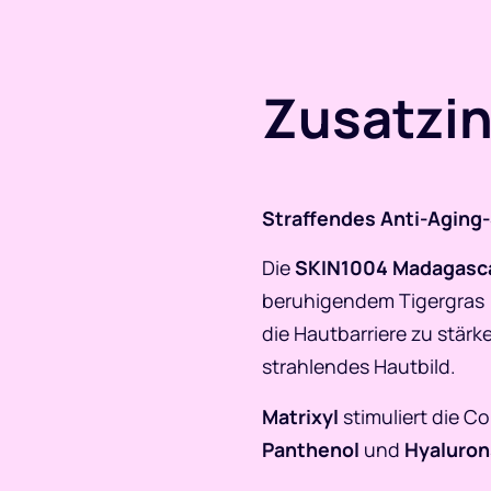
Zusatzi
Straffendes Anti-Aging-S
Die
SKIN1004 Madagascar
beruhigendem Tigergras (C
die Hautbarriere zu stärke
strahlendes Hautbild.
Matrixyl
stimuliert die 
Panthenol
und
Hyaluron