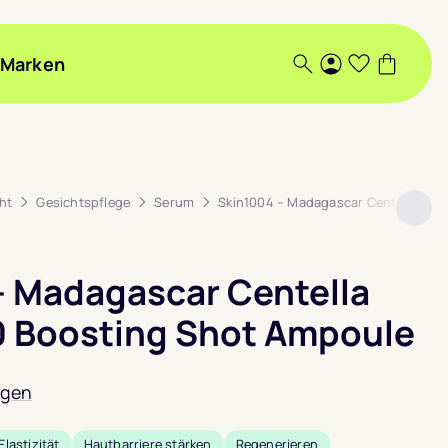
Marken
Suche
Login
Wunschlis
Warenk
ht
Gesichtspflege
Serum
Skin1004 – Madagascar Centella Matr
– Madagascar Centella
10 Boosting Shot Ampoule
ngen
Elastizität
Hautbarriere stärken
Regenerieren