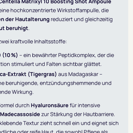
entella Matrixyl 10 Boosting Shot Ampoule
eine hochkonzentrierte Wirkstoffampulle, die
en der Hautalterung
reduziert und gleichzeitig
ut beruhigt
.
wei kraftvolle Inhaltsstoffe:
 (10 %)
– ein bewährter Peptidkomplex, der die
ion stimuliert und Falten sichtbar glättet.
ica-Extrakt (Tigergras)
aus Madagaskar –
eine beruhigende, entzündungshemmende und
ende Wirkung.
 Formel durch
Hyaluronsäure
für intensive
Madecassoside
zur Stärkung der Hautbarriere.
 klebende Textur zieht schnell ein und eignet sich
ndliche oder reife Haut, die sowohl Pflege als